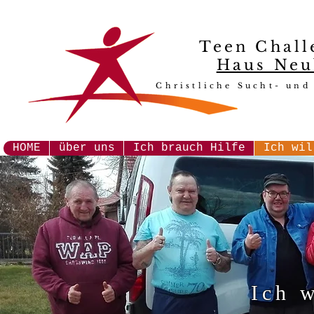
Teen Chall
Haus Neu
Christliche Sucht- und
HOME
über uns
Ich brauch Hilfe
Ich wil
Ich w