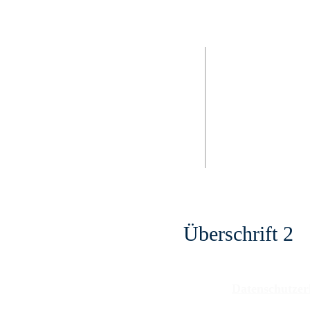
Hier sind wir
Adresse
Telefon: 036255 / 8
© Teen Challenge C
Neubruch" e.V.
Herrenstraße 42
99869 Sonneborn OT
office@neubruch.de
Öffnungszeiten
Mo. – Do. 8:30 – 14
Fr. 8:30 – 12:0
Überschrift 2
Datenschutze