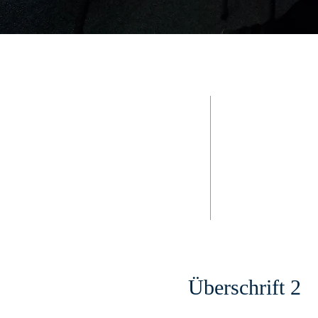
Hier sind wir
Adresse
Telefon: 036255 / 8
© Teen Challenge C
Neubruch" e.V.
Herrenstraße 42
99869 Sonneborn OT
office@neubruch.de
Öffnungszeiten
Mo. – Do. 8:30 – 14
Fr. 8:30 – 12:0
Überschrift 2