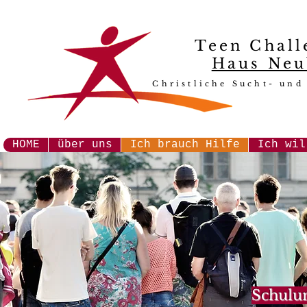
Teen Chall
Haus Neu
Christliche Sucht- und
HOME
über uns
Ich brauch Hilfe
Ich wil
Schulu