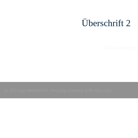
Öffnungszeiten
Mo. – Do. 8:30 – 14
Fr. 8:30 – 12:0
Überschrift 2
Datenschutze
© 2023 by HARMONY. Proudly created with
Wix.com